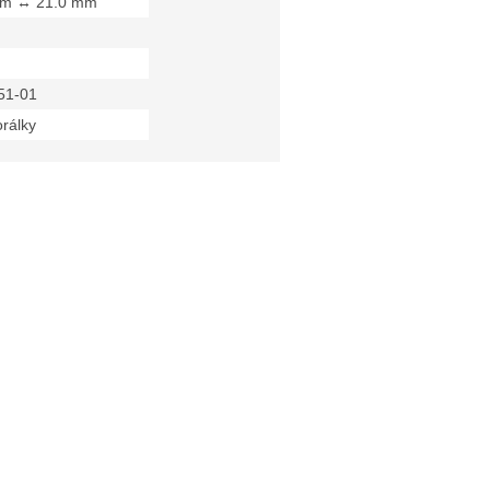
mm ↔ 21.0 mm
51-01
orálky