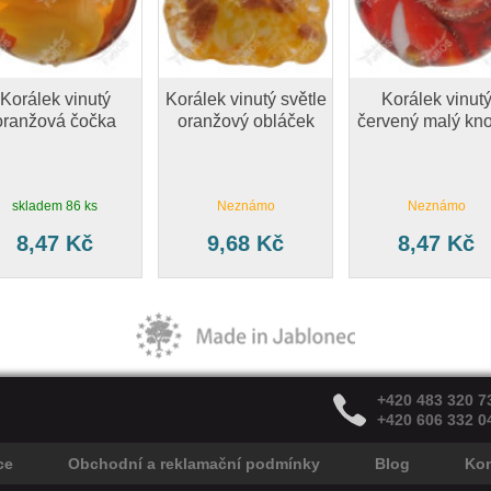
Korálek vinutý
Korálek vinutý světle
Korálek vinut
oranžová čočka
oranžový obláček
červený malý kno
skladem 86 ks
Neznámo
Neznámo
8,47 Kč
9,68 Kč
8,47 Kč
+420 483 320 7
+420 606 332 0
ce
Obchodní a reklamační podmínky
Blog
Kon