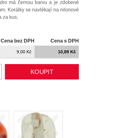
ádro má černou barvu a je zdobené
m. Korálky se navlékají na nilonové
a za kus.
Cena bez DPH
Cena s DPH
9,00 Kč
10,89 Kč