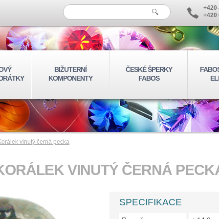
+420 
+420 
OVÝ
BIŽUTERNÍ
ČESKÉ ŠPERKY
FABO
 DRÁTKY
KOMPONENTY
FABOS
EL
Korálek vinutý černá pecka
KORÁLEK VINUTÝ ČERNÁ PECK
SPECIFIKACE