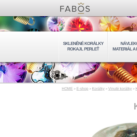
SKLENĚNÉ KORÁLKY
NÁVLEK
ROKAJL PERLEŤ
MATERIÁL A
HOME
E-shop
Korálky
Vinuté korálky
>
>
>
>