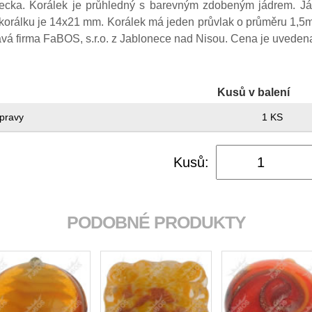
 pecka. Korálek je průhledný s barevným zdobeným jádrem. J
korálku je 14x21 mm. Korálek má jeden průvlak o průměru 1,5m
ává firma FaBOS, s.r.o. z Jablonece nad Nisou. Cena je uveden
Kusů v balení
pravy
1 KS
Kusů:
PODOBNÉ PRODUKTY