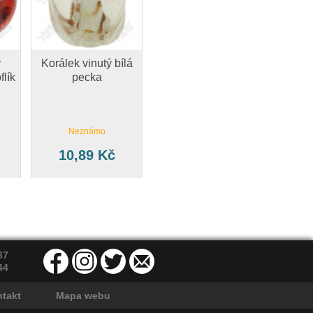
ý
Korálek vinutý bílá
flík
pecka
Neznámo
10,89 Kč
37
44
takt
Mapa webu