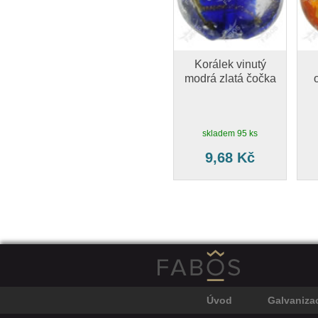
Korálek vinutý
modrá zlatá čočka
skladem 95 ks
9,68 Kč
Úvod
Galvaniza