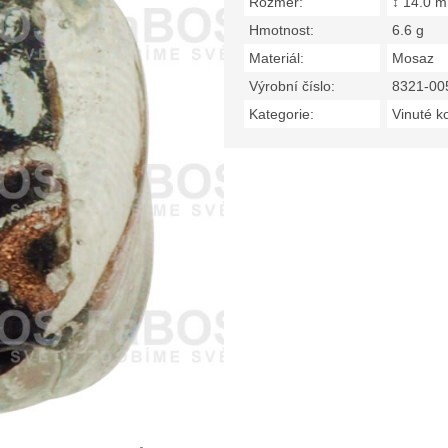
Rozměr:
↕ 14.0 
Hmotnost:
6.6 g
Materiál:
Mosaz
Výrobní číslo:
8321-00
Kategorie:
Vinuté k