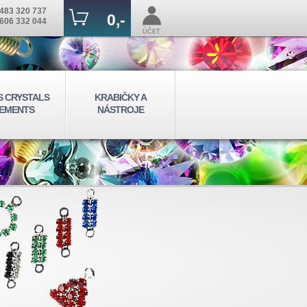
483 320 737
0,-
606 332 044
ÚČET
S CRYSTALS
KRABIČKY A
EMENTS
NÁSTROJE