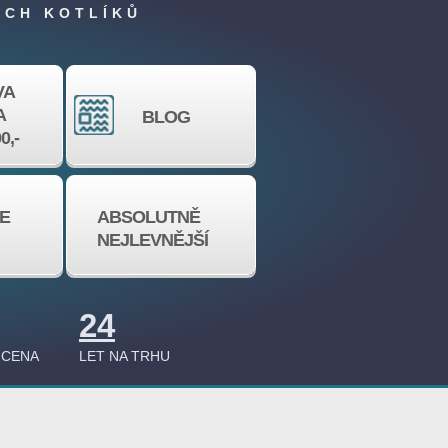
ÍCH KOTLÍKŮ
VA
A
BLOG
0,-
E
ABSOLUTNĚ
NEJLEVNĚJŠÍ
24
 CENA
LET NA TRHU