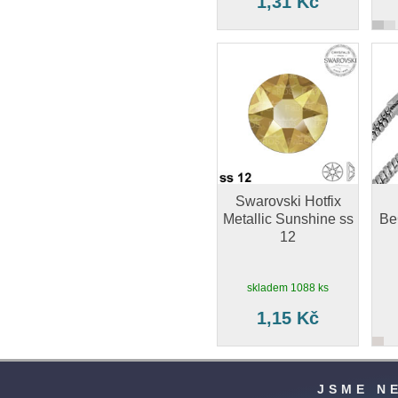
1,31 Kč
Swarovski Hotfix
Metallic Sunshine ss
Be
12
skladem 1088 ks
1,15 Kč
JSME N