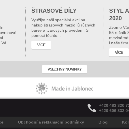
ŠTRASOVÉ DÍLY
STYL A
2020
Využijte naši speciální akci na
nákup štrasových mezidílů různých
lní
Zveme Vás n
barev a tvarových provedení. S
povrchové
55.ročník 
pomocí těchto...
mi
mezinárodn
 Vá...
i naše firm.
VÍCE
VÍCE
VŠECHNY NOVINKY
+420 483 320 7
+420 606 332 0
ce
Obchodní a reklamační podmínky
Blog
Kon