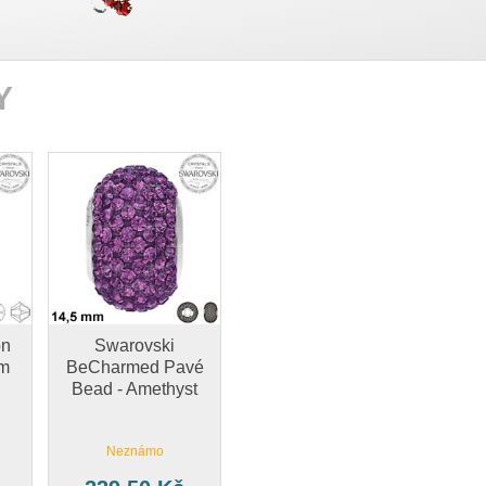
Y
on
Swarovski
am
BeCharmed Pavé
Bead - Amethyst
Neznámo