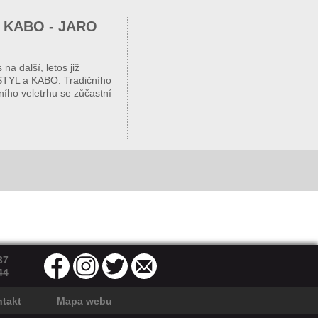
 KABO - JARO
a další, letos již
STYL a KABO. Tradičního
ího veletrhu se zůčastní
..
37
44
takt
Mapa webu