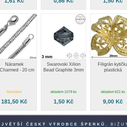
1,61 Kč
0,86 Kč
1,50 Kč
Náramek
Swarovski Xilion
Filigrán kytičk
Charmed - 20 cm
Bead Graphite 3mm
plastická
Neznámo
skladem 1079 ks
skladem 621 ks
181,50 Kč
1,50 Kč
9,00 Kč
EJVĚTŠÍ ČESKÝ VÝROBCE ŠPERKŮ
, BIŽ