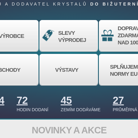
 A DODAVATEL KRYSTALŮ
DO BIŽUTERN
DOPRA
SLEVY
ZDARM
VÝROBCE
VÝPRODEJ
NAD 100
SPLŇUJEM
BCHODY
VÝSTAVY
NORMY EU
4
72
45
27
HODIN DODANÍ
ZEMÍM DODÁVÁME
PRŮMĚRNÁ
NOVINKY A AKCE