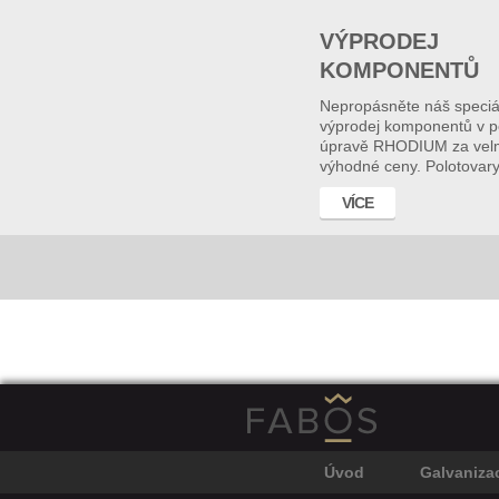
VÝPRODEJ
KOMPONENTŮ
Nepropásněte náš speciá
výprodej komponentů v 
úpravě RHODIUM za vel
výhodné ceny. Polotovary
VÍCE
Úvod
Galvaniza