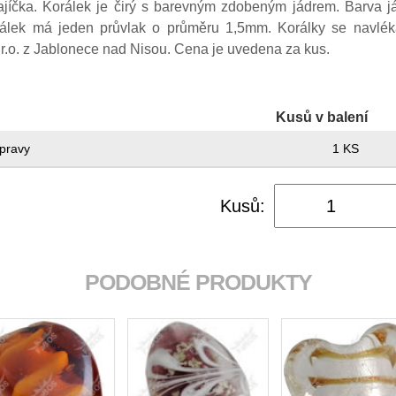
vajíčka. Korálek je čirý s barevným zdobeným jádrem. Barva j
lek má jeden průvlak o průměru 1,5mm. Korálky se navlékaj
r.o. z Jablonece nad Nisou. Cena je uvedena za kus.
Kusů v balení
pravy
1 KS
Kusů:
PODOBNÉ PRODUKTY