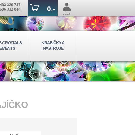
483 320 737
0,-
606 332 044
ÚČET
S CRYSTALS
KRABIČKY A
EMENTS
NÁSTROJE
AJÍČKO