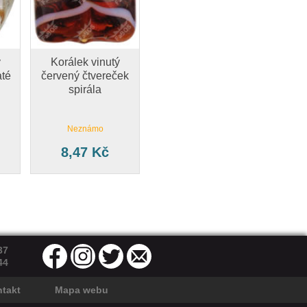
ý
Korálek vinutý
até
červený čtvereček
spirála
Neznámo
8,47 Kč
37
44
takt
Mapa webu