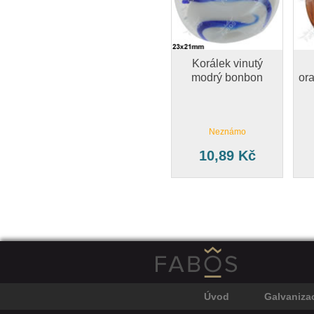
Korálek vinutý
modrý bonbon
or
Neznámo
10,89 Kč
Úvod
Galvaniza