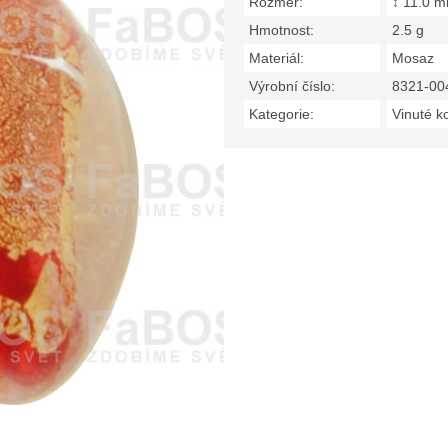
Rozměr:
↕ 11.0 
Hmotnost:
2.5 g
Materiál:
Mosaz
Výrobní číslo:
8321-00
Kategorie:
Vinuté k