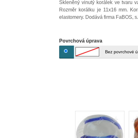
Skleněný vinutý korálek ve tvaru 
Rozměr korálku je 11x16 mm. Korá
elastomery. Dodává firma FaBOS, s.
Povrchová úprava
Bez povrchové ú