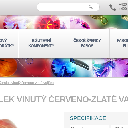
+420 
+420 
OVÝ
BIŽUTERNÍ
ČESKÉ ŠPERKY
FABO
 DRÁTKY
KOMPONENTY
FABOS
EL
Korálek vinutý červeno-zlaté vajíčko
EK VINUTÝ ČERVENO-ZLATÉ V
SPECIFIKACE