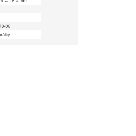
mm ↔ 16.0 mm
48-06
orálky