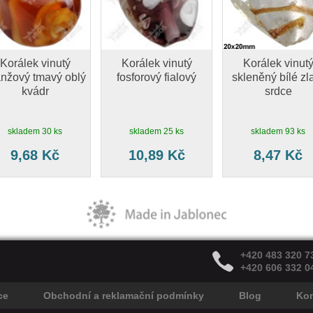
Korálek vinutý
Korálek vinutý
Korálek vinut
anžový tmavý oblý
fosforový fialový
skleněný bílé zl
kvádr
srdce
skladem 30 ks
skladem 25 ks
skladem 93 ks
9,68 Kč
10,89 Kč
8,47 Kč
+420 483 320 7
+420 606 332 0
ce
Obchodní a reklamační podmínky
Blog
Kon