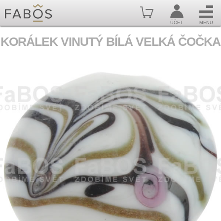
ÚČET
MENU
KORÁLEK VINUTÝ BÍLÁ VELKÁ ČOČKA