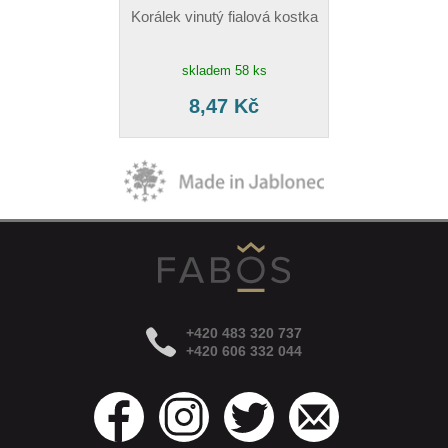
Korálek vinutý fialová kostka
skladem 58 ks
8,47 Kč
+420 483 320 737
+420 606 332 044