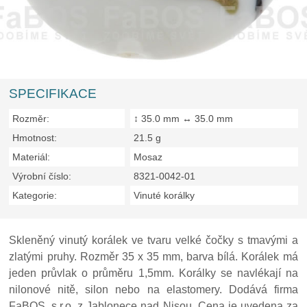
SPECIFIKACE
Rozměr:
↕ 35.0 mm ↔ 35.0 mm
Hmotnost:
21.5 g
Materiál:
Mosaz
Výrobní číslo:
8321-0042-01
Kategorie:
Vinuté korálky
Skleněný vinutý korálek ve tvaru velké čočky s tmavými a
zlatými pruhy. Rozměr 35 x 35 mm, barva bílá. Korálek má
jeden průvlak o průměru 1,5mm. Korálky se navlékají na
nilonové nitě, silon nebo na elastomery. Dodává firma
FaBOS, s.r.o. z Jablonece nad Nisou. Cena je uvedena za