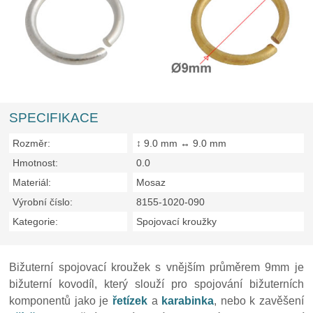
SPECIFIKACE
Rozměr:
↕ 9.0 mm ↔ 9.0 mm
Hmotnost:
0.0
Materiál:
Mosaz
Výrobní číslo:
8155-1020-090
Kategorie:
Spojovací kroužky
Bižuterní spojovací kroužek s vnějším průměrem 9mm je
bižuterní kovodíl, který slouží pro spojování bižuterních
komponentů jako je
řetízek
a
karabinka
, nebo k zavěšení