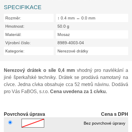
SPECIFIKACE
Rozměr:
↕ 0.4 mm ↔ 0.0 mm
Hmotnost:
50.0 g
Materiál:
Mosaz
Výrobní číslo:
8989-4003-04
Kategorie:
Nerezové drátky
Nerezový drátek o síle 0,4 mm
vhodný pro navlékání a
jiné šperkařské techniky. Drátek se prodává namotaný na
cívce. Jedna cívka obsahuje cca 52 metrů návinu. Dodává
pro Vás FaBOS, s.r.o.
Cena uvedena za 1 cívku.
Povrchová úprava
Cena s DPH
Bez povrchové úpravy