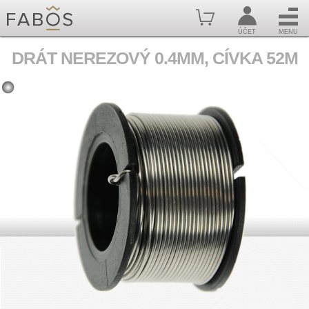
ÚČET
MENU
DRÁT NEREZOVÝ 0.4MM, CÍVKA 52M