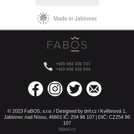
+420 483 320 737
+420 606 332 044
© 2023 FaBOS, s.r.o. / Designed by dnf.cz / Květinová 1,
Jablonec nad Nisou, 46601 IČ: 254 96 107 | DIČ: CZ254 96
107
fabos.cz