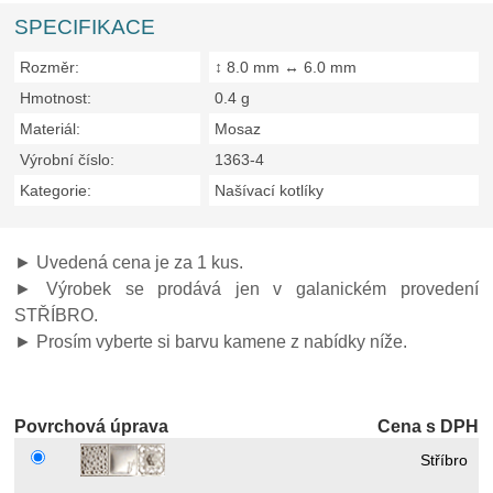
SPECIFIKACE
Rozměr:
↕ 8.0 mm ↔ 6.0 mm
Hmotnost:
0.4 g
Materiál:
Mosaz
Výrobní číslo:
1363-4
Kategorie:
Našívací kotlíky
► Uvedená cena je za 1 kus.
► Výrobek se prodává jen v galanickém provedení
STŘÍBRO.
► Prosím vyberte si barvu kamene z nabídky níže.
Povrchová úprava
Cena s DPH
Stříbro