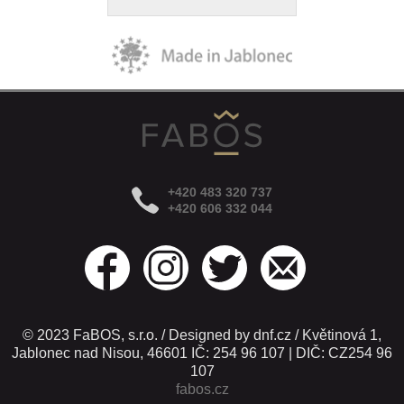
+420 483 320 737
+420 606 332 044
© 2023 FaBOS, s.r.o. / Designed by dnf.cz / Květinová 1,
Jablonec nad Nisou, 46601 IČ: 254 96 107 | DIČ: CZ254 96
107
fabos.cz