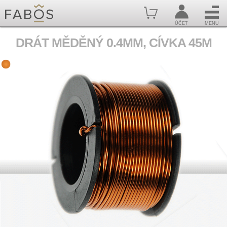
ÚČET
MENU
DRÁT MĚDĚNÝ 0.4MM, CÍVKA 45M