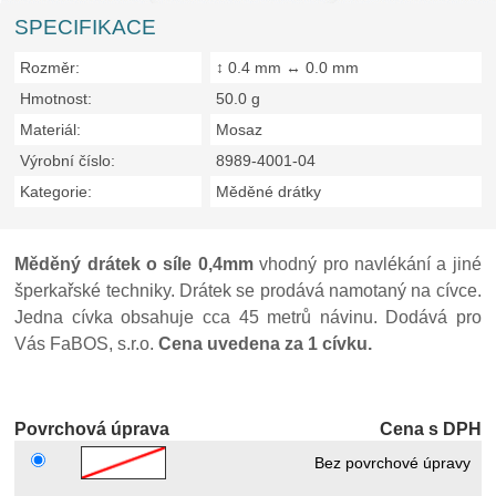
SPECIFIKACE
Rozměr:
↕ 0.4 mm ↔ 0.0 mm
Hmotnost:
50.0 g
Materiál:
Mosaz
Výrobní číslo:
8989-4001-04
Kategorie:
Měděné drátky
Měděný drátek o síle 0,4mm
vhodný pro navlékání a jiné
šperkařské techniky. Drátek se prodává namotaný na cívce.
Jedna cívka obsahuje cca 45 metrů návinu. Dodává pro
Vás FaBOS, s.r.o.
Cena uvedena za 1 cívku.
Povrchová úprava
Cena s DPH
Bez povrchové úpravy