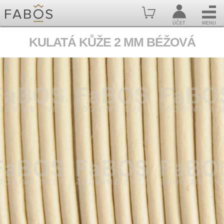
ÚČET
MENU
KULATÁ KŮŽE 2 MM BÉŽOVÁ