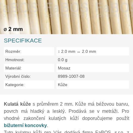
SPECIFIKACE
Rozměr:
↕ 2.0 mm ↔ 2.0 mm
Hmotnost:
0.0 g
Materiál:
Mosaz
Výrobní číslo:
8989-1007-08
Kategorie:
Kůže
Kulatá kůže
s průměrem 2 mm. Kůže má béžovou barvu,
povrch má hladký a lesklý. Prodává se v metráži. Pro
vhodné zakončení kulatých kůží doporučujeme použít
bižuterní koncovky
.
Tuto kulatou kůži pro Vás dodává firma FaBOS, s.r.o. z