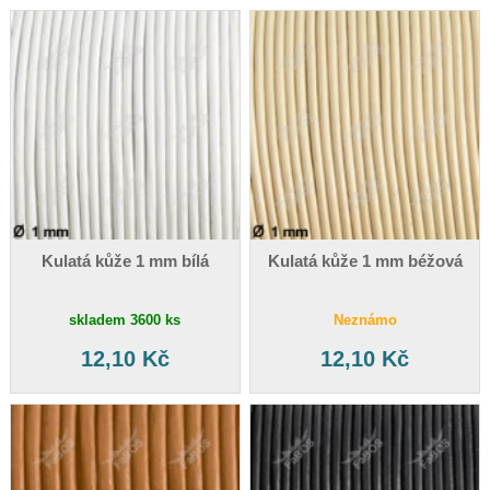
Kulatá kůže 1 mm bílá
Kulatá kůže 1 mm béžová
skladem 3600 ks
Neznámo
12,10 Kč
12,10 Kč