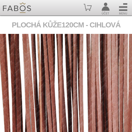
ÚČET
MENU
PLOCHÁ KŮŽE120CM - CIHLOVÁ