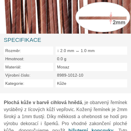
SPECIFIKACE
Rozměr:
↕ 2.0 mm ↔ 1.0 mm
Hmotnost:
0.0 g
Materiál:
Mosaz
Výrobní číslo:
8989-1012-10
Kategorie:
Kůže
Plochá kůže v barvě cihlová hnědá
, je obarvený řemínek
vyráběný z lícových kůží vepřovic. Kožený řemínek je 2mm
široký a 1mm tlustý. Díky měkkosti a ohebnosti se hodí pro
výrobu dekorací i šperků. Pro vhodné zakončení ploché
kůže, doporučujeme použít
bižuterní koncovky
. Tyto