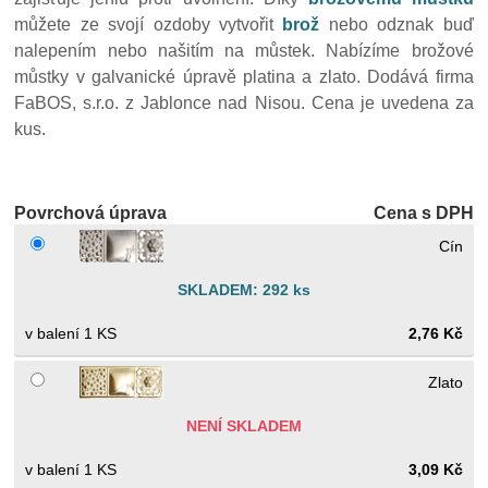
můžete ze svojí ozdoby vytvořit
brož
nebo odznak buď
nalepením nebo našitím na můstek. Nabízíme brožové
můstky v galvanické úpravě platina a zlato. Dodává firma
FaBOS, s.r.o. z Jablonce nad Nisou. Cena je uvedena za
kus.
Povrchová úprava
Cena s DPH
Cín
SKLADEM: 292 ks
1 KS
2,76 Kč
Zlato
NENÍ SKLADEM
1 KS
3,09 Kč