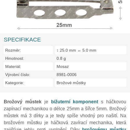
SPECIFIKACE
Rozměr:
↕ 25.0 mm ↔ 5.0 mm
Hmotnost:
0.8 g
Materiál:
Mosaz
Výrobní číslo:
8981-0006
Kategorie:
Brožové můstky
Brožový můstek
je
bižuterní komponent
s háčkovou
zapínací mechanikou o délce 25mm a šířce 5mm. Brožový
můstek má 3 dírky a je tedy spíše vhodný pro našití. Na
brožovém můstku je háčková zavírací mechanika, která
zajišťuje jehlu proti uvolnění. Díky
brožovému můstku