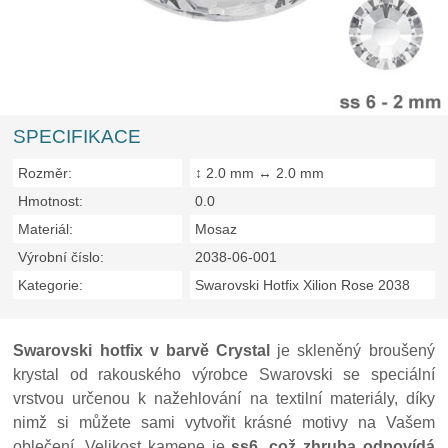
SPECIFIKACE
Rozměr:
↕ 2.0 mm ↔ 2.0 mm
Hmotnost:
0.0
Materiál:
Mosaz
Výrobní číslo:
2038-06-001
Kategorie:
Swarovski Hotfix Xilion Rose 2038
Swarovski hotfix v barvě Crystal
je skleněný broušený
krystal od rakouského výrobce Swarovski se speciální
vrstvou určenou k nažehlování na textilní materiály, díky
nimž si můžete sami vytvořit krásné motivy na Vašem
oblečení. Velikost kamene je
ss6, což zhruba odpovídá