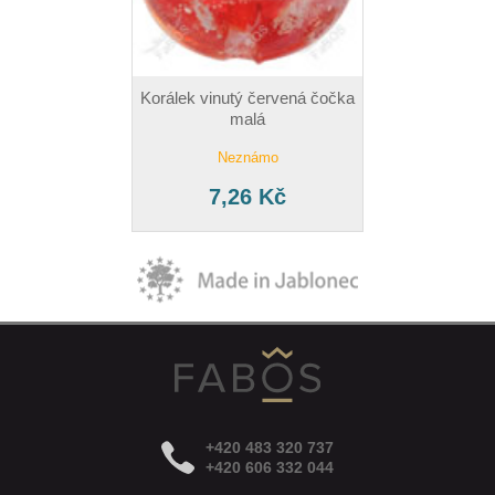
Korálek vinutý červená čočka
malá
Neznámo
7,26 Kč
+420 483 320 737
+420 606 332 044