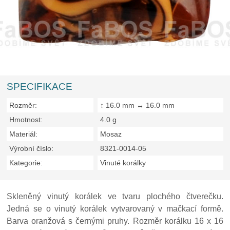
SPECIFIKACE
Rozměr:
↕ 16.0 mm ↔ 16.0 mm
Hmotnost:
4.0 g
Materiál:
Mosaz
Výrobní číslo:
8321-0014-05
Kategorie:
Vinuté korálky
Skleněný vinutý korálek ve tvaru plochého čtverečku.
Jedná se o vinutý korálek vytvarovaný v mačkací formě.
Barva oranžová s černými pruhy. Rozměr korálku 16 x 16