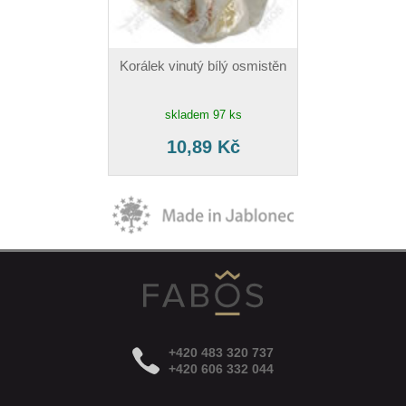
Korálek vinutý bílý osmistěn
skladem 97 ks
10,89 Kč
+420 483 320 737
+420 606 332 044