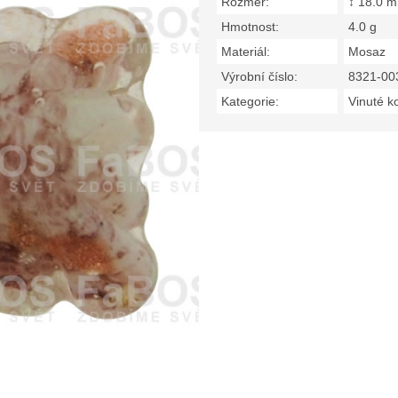
Rozměr:
↕ 18.0 
Hmotnost:
4.0 g
Materiál:
Mosaz
Výrobní číslo:
8321-00
Kategorie:
Vinuté k