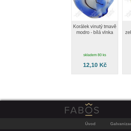
Korálek vinutý tmavě
modro - bílá vlnka
ze
skladem 80 ks
12,10 Kč
Úvod
Galvaniza