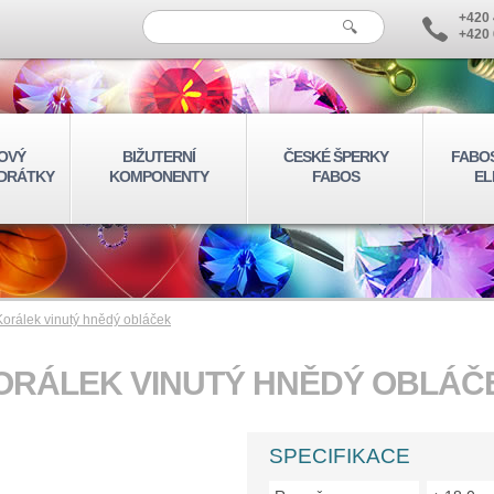
+420 
+420 
OVÝ
BIŽUTERNÍ
ČESKÉ ŠPERKY
FABO
 DRÁTKY
KOMPONENTY
FABOS
EL
Korálek vinutý hnědý obláček
ORÁLEK VINUTÝ HNĚDÝ OBLÁČ
SPECIFIKACE