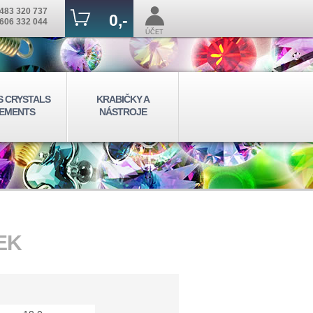
483 320 737
0,-
606 332 044
ÚČET
S CRYSTALS
KRABIČKY A
EMENTS
NÁSTROJE
EK