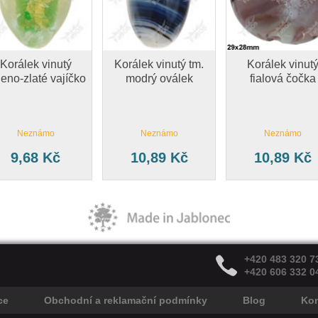
Korálek vinutý
Korálek vinutý tm.
Korálek vinut
leno-zlaté vajíčko
modrý oválek
fialová čočka
Neznámo
Neznámo
Neznámo
9,68 Kč
10,89 Kč
10,89 Kč
+420 483 320 7
+420 606 332 0
ce
Obchodní a reklamační podmínky
Blog
Kon