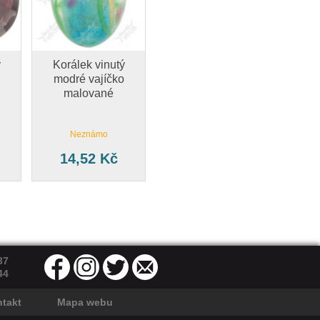
ý
Korálek vinutý
modré vajíčko
malované
Neznámo
14,52 Kč
37
44
takt
Mapa webu