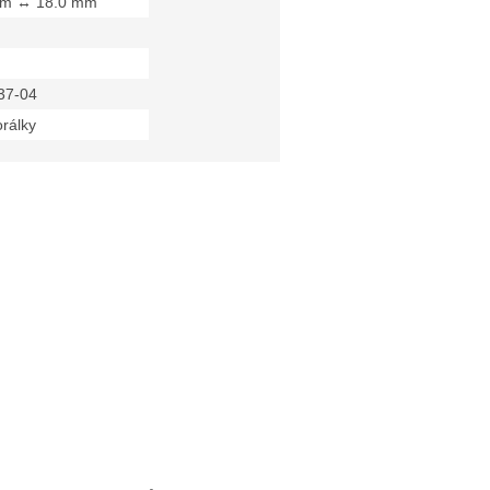
mm ↔ 18.0 mm
37-04
orálky