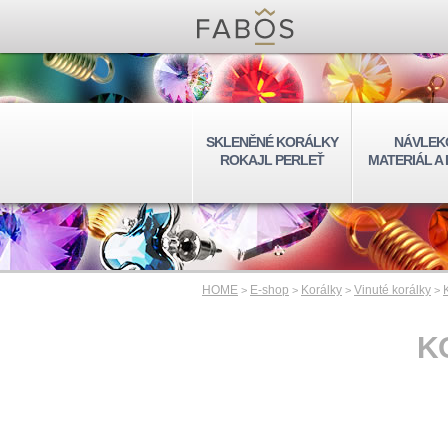
SKLENĚNÉ KORÁLKY
NÁVLEK
ROKAJL PERLEŤ
MATERIÁL A
HOME
E-shop
Korálky
Vinuté korálky
>
>
>
>
K