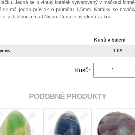
bláčku. Jedná se o vinutý korálek vytvarovaný v mačkací formě
ek má jeden průvlak o průměru 1,5mm. Korálky se navlékaj
r.o. z Jablonece nad Nisou. Cena je uvedena za kus.
Kusů v balení
pravy
1 KS
Kusů:
PODOBNÉ PRODUKTY