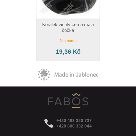
Korálek vinutý černá malá
čočka
Neznámo
19,36 Kč
+420 483 320 737
+420 606 332 044