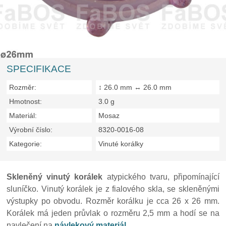
SPECIFIKACE
Rozměr:
↕ 26.0 mm ↔ 26.0 mm
Hmotnost:
3.0 g
Materiál:
Mosaz
Výrobní číslo:
8320-0016-08
Kategorie:
Vinuté korálky
Skleněný vinutý korálek
atypického tvaru, připomínající
sluníčko. Vinutý korálek je z fialového skla, se skleněnými
výstupky po obvodu. Rozměr korálku je cca 26 x 26 mm.
Korálek má jeden průvlak o rozměru 2,5 mm a hodí se na
navlečení na
návlekový materiál
.