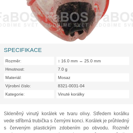
SPECIFIKACE
Rozměr:
↕ 16.0 mm ↔ 25.0 mm
Hmotnost:
7.0 g
Materiál:
Mosaz
Výrobní číslo:
8321-0031-04
Kategorie:
Vinuté korálky
Skleněný vinutý korálek ve tvaru olivy. Středem korálku
vede stříbrná trubička s černými konci. Korálek je průhledný
s červeným plastickým zdobením po obvodu. Rozměr