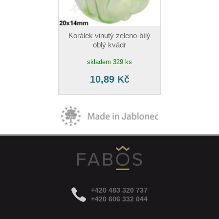
Korálek vinutý zeleno-bílý
oblý kvádr
skladem 329 ks
10,89 Kč
+420 483 320 737
+420 606 332 044