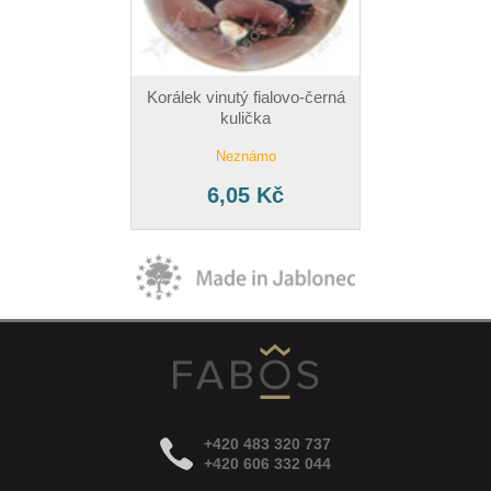
Korálek vinutý fialovo-černá
kulička
Neznámo
6,05 Kč
+420 483 320 737
+420 606 332 044