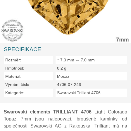
SPECIFIKACE
Rozměr:
↕ 7.0 mm ↔ 7.0 mm
Hmotnost:
0.2 g
Materiál:
Mosaz
Výrobní číslo:
4706-07-246
Kategorie:
Swarovski Trilliant 4706
Swarovski elements TRILLIANT 4706
Light Colorado
Topaz 7mm jsou nalepovací, broušené kamínky od
společnosti Swarovski AG z Rakouska. Trilliant má na