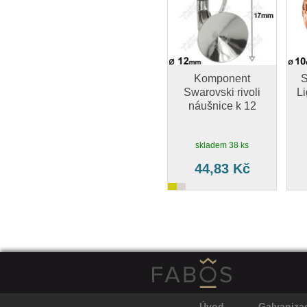
Komponent
S
Swarovski rivoli
L
náušnice k 12
skladem 38 ks
44,83 Kč
Úvod
Galvaniza