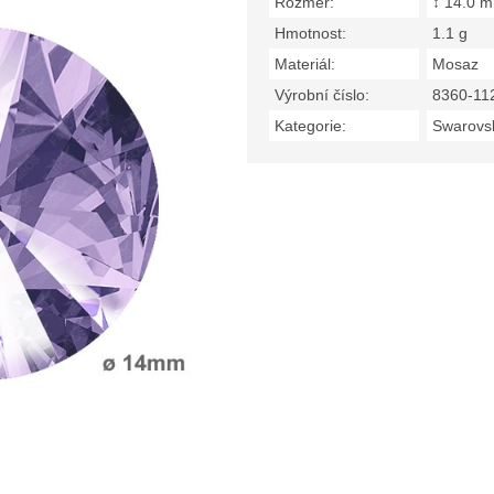
Rozměr:
↕ 14.0 
Hmotnost:
1.1 g
Materiál:
Mosaz
Výrobní číslo:
8360-11
Kategorie:
Swarovsk