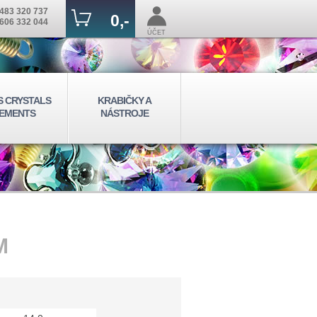
483 320 737
0,-
606 332 044
ÚČET
S CRYSTALS
KRABIČKY A
EMENTS
NÁSTROJE
M