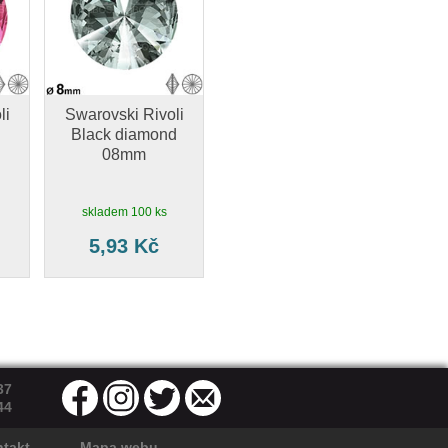
li
Swarovski Rivoli
Black diamond
08mm
skladem 100 ks
5,93 Kč
37
44
takt
Mapa webu