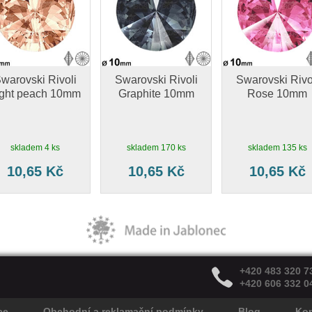
warovski Rivoli
Swarovski Rivoli
Swarovski Rivo
ight peach 10mm
Graphite 10mm
Rose 10mm
skladem 4 ks
skladem 170 ks
skladem 135 ks
10,65 Kč
10,65 Kč
10,65 Kč
+420 483 320 7
+420 606 332 0
ce
Obchodní a reklamační podmínky
Blog
Kon