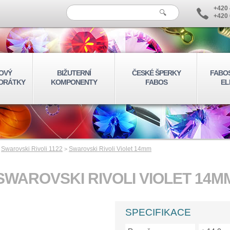
+420 
+420 
OVÝ
BIŽUTERNÍ
ČESKÉ ŠPERKY
FABO
 DRÁTKY
KOMPONENTY
FABOS
EL
Swarovski Rivoli 1122
Swarovski Rivoli Violet 14mm
>
>
SWAROVSKI RIVOLI VIOLET 14M
SPECIFIKACE