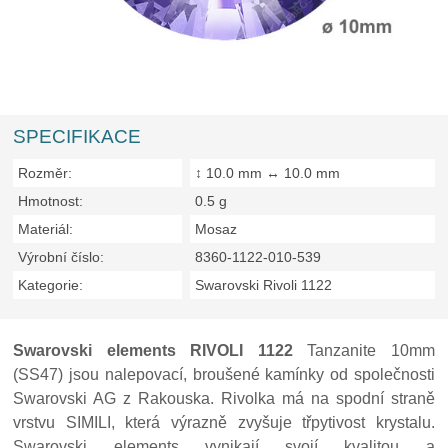
SPECIFIKACE
Rozměr:
↕ 10.0 mm ↔ 10.0 mm
Hmotnost:
0.5 g
Materiál:
Mosaz
Výrobní číslo:
8360-1122-010-539
Kategorie:
Swarovski Rivoli 1122
Swarovski elements RIVOLI 1122
Tanzanite 10mm
(SS47) jsou nalepovací, broušené kamínky od společnosti
Swarovski AG z Rakouska. Rivolka má na spodní straně
vrstvu SIMILI, která výrazně zvyšuje třpytivost krystalu.
Swarovski elements vynikají svojí kvalitou a