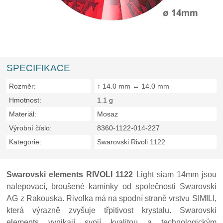
SPECIFIKACE
Rozměr:
↕ 14.0 mm ↔ 14.0 mm
Hmotnost:
1.1 g
Materiál:
Mosaz
Výrobní číslo:
8360-1122-014-227
Kategorie:
Swarovski Rivoli 1122
Swarovski elements RIVOLI 1122
Light siam 14mm jsou
nalepovací, broušené kamínky od společnosti Swarovski
AG z Rakouska. Rivolka má na spodní straně vrstvu SIMILI,
která výrazně zvyšuje třpitivost krystalu. Swarovski
elements vynikají svojí kvalitou a technologickým