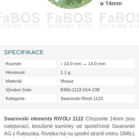
SPECIFIKACE
Rozměr:
↕ 14.0 mm ↔ 14.0 mm
Hmotnost:
1.1 g
Materiál:
Mosaz
Výrobní číslo:
8360-1122-014-238
Kategorie:
Swarovski Rivoli 1122
Swarovski elements RIVOLI 1122
Chrysolite 14mm jsou
nalepovací, broušené kamínky od společnosti Swarovski
AG z Rakouska. Rivolka má na spodní straně vrstvu SIMILI,