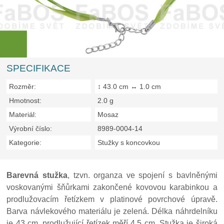
SPECIFIKACE
Rozměr:
↕ 43.0 cm ↔ 1.0 cm
Hmotnost:
2.0 g
Materiál:
Mosaz
Výrobní číslo:
8989-0004-14
Kategorie:
Stužky s koncovkou
Barevná stužka
, tzvn. organza ve spojení s bavlněnými
voskovanými šňůrkami zakončené kovovou karabinkou a
prodlužovacím řetízkem v platinové povrchové úpravě.
Barva návlekového materiálu je zelená. Délka náhrdelníku
je 43 cm, prodlužující řetízek měří 4,5 cm. Stužka je široká