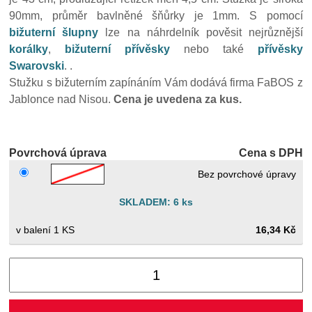
90mm, průměr bavlněné šňůrky je 1mm. S pomocí
bižuterní šlupny
lze na náhrdelník pověsit nejrůznější
korálky
,
bižuterní přívěsky
nebo také
přívěsky
Swarovski
. .
Stužku s bižuterním zapínáním Vám dodává firma FaBOS z
Jablonce nad Nisou.
Cena je uvedena za kus.
Povrchová úprava
Cena s DPH
Bez povrchové úpravy
SKLADEM: 6 ks
1 KS
16,34 Kč