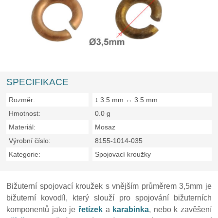
SPECIFIKACE
Rozměr:
↕ 3.5 mm ↔ 3.5 mm
Hmotnost:
0.0 g
Materiál:
Mosaz
Výrobní číslo:
8155-1014-035
Kategorie:
Spojovací kroužky
Bižuterní spojovací kroužek s vnějším průměrem 3,5mm je
bižuterní kovodíl, který slouží pro spojování bižuterních
komponentů jako je
řetízek
a
karabinka
, nebo k zavěšení