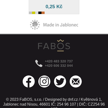
0,25 Kč
+420 483 320 737
+420 606 332 044
© 2023 FaBOS, s.r.o. / Designed by dnf.cz / Květinová 1,
Jablonec nad Nisou, 46601 IČ: 254 96 107 | DIČ: CZ254 96