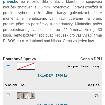
přívěsku
na řetízek. Síla drátu, z kterého je spojovací
kroužek zhotoven je 0,8 mm. Povrchovou úpravu kroužků si
prosím vyberte níže. Jiné barvy galvanizací, které
momentálně nenabízíme, vám rádi uděláme na přání,
prosím pište do poznámky u objednávky. Minimální počet
pro objednání galvanizace, kterou běžně nenabízíme je 30
kusů. Tento bižuterní spojovací kroužek pro vás vyrábí firma
FaBOS, s.r.o. v Jablonci nad Nisou. Cena za jeden kus.
Povrchová úprava
Cena s DPH
Bez povrchové úpravy
SKLADEM: 1700 ks
1 KS
0,51 Kč
Cín
SKLADEM: 3719 ks