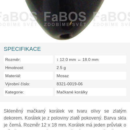
SPECIFIKACE
Rozměr:
↕ 12.0 mm ↔ 18.0 mm
Hmotnost:
2.5 g
Materiál:
Mosaz
Výrobní číslo:
8321-0019-06
Kategorie:
Mačkané korálky
Skleněný mačkaný korálek ve tvaru olivy se zlatým
dekorem. Korálek je z poloviny zlatě pokovený. Barva skla
je černá. Rozměr 12 x 18 mm. Korálek má jeden průvlak o