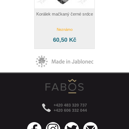
Korálek mačkaný černé srdce
Neznámo
60,50 Kč
+420 483 320 737
+420 606 332 044