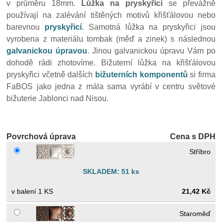
v průměru 18mm.
Lůžka na pryskyřici
se převážně
používají na zalévání tištěných motivů křišťálovou nebo
barevnou
pryskyřicí
. Samotná lůžka na pryskyřici jsou
vyrobena z materiálu tombak (měď a zinek) s následnou
galvanickou úpravou
. Jinou galvanickou úpravu Vám po
dohodě rádi zhotovíme. Bižuterní lůžka na křišťálovou
pryskyřici včetně dalších
bižuterních komponentů
si firma
FaBOS jako jedna z mála sama vyrábí v centru světové
bižuterie Jablonci nad Nisou.
Povrchová úprava
Cena s DPH
Stříbro
SKLADEM: 51 ks
1 KS
21,42 Kč
Staroměď