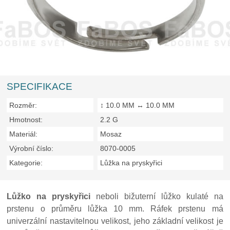
SPECIFIKACE
Rozměr:
↕ 10.0 MM ↔ 10.0 MM
Hmotnost:
2.2 G
Materiál:
Mosaz
Výrobní číslo:
8070-0005
Kategorie:
Lůžka na pryskyřici
Lůžko na pryskyřici
neboli bižuterní lůžko kulaté na
prstenu o průměru lůžka 10 mm. Ráfek prstenu má
univerzální nastavitelnou velikost, jeho základní velikost je