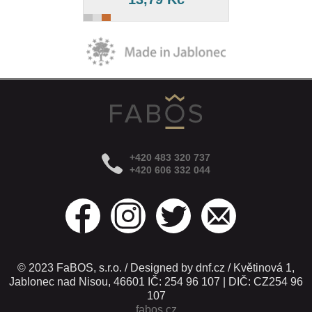
+420 483 320 737
+420 606 332 044
© 2023 FaBOS, s.r.o. / Designed by dnf.cz / Květinová 1,
Jablonec nad Nisou, 46601 IČ: 254 96 107 | DIČ: CZ254 96
107
fabos.cz