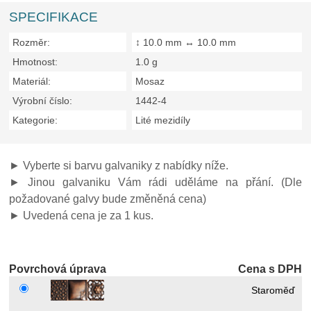
SPECIFIKACE
Rozměr:
↕ 10.0 mm ↔ 10.0 mm
Hmotnost:
1.0 g
Materiál:
Mosaz
Výrobní číslo:
1442-4
Kategorie:
Lité mezidíly
► Vyberte si barvu galvaniky z nabídky níže.
► Jinou galvaniku Vám rádi uděláme na přání. (Dle
požadované galvy bude změněná cena)
► Uvedená cena je za 1 kus.
Povrchová úprava
Cena s DPH
Staroměď