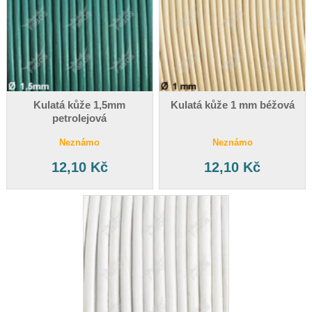
Kulatá kůže 1,5mm
Kulatá kůže 1 mm béžová
petrolejová
Neznámo
Neznámo
12,10 Kč
12,10 Kč