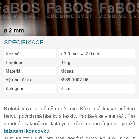
SPECIFIKACE
Rozměr:
↕ 2.0 mm ↔ 2.0 mm
Hmotnost:
0.0 g
Materiál:
Mosaz
Výrobní číslo:
8989-1007-06
Kategorie:
Kůže
Kulatá kůže
s průměrem 2 mm. Kůže má tmavě hnědou
barvu, povrch má hladký a lesklý. Prodává se v metráži. Pro
vhodné zakončení kulatých kůží doporučujeme použít
bižuterní koncovky
.
Tuto kulatou kůži pro Vás dodává firma FaBOS, s.r.o. z