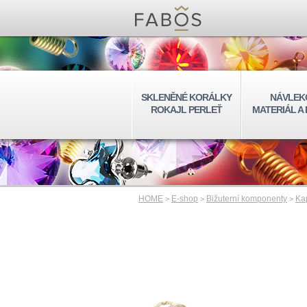
SKLENĚNÉ KORÁLKY
NÁVLEK
ROKAJL PERLEŤ
MATERIÁL A
HOME
E-shop
Bižuterní komponenty
Ka
>
>
>