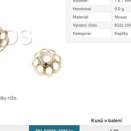
Rozměr:
↕ 5.7 m
Hmotnost:
0.0 g
Materiál:
Mosaz
Výrobní číslo:
8111-10
Kategorie:
Kaplíky
dky níže.
Kusů v balení