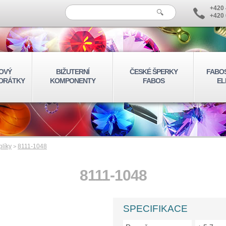
+420 
+420 
OVÝ
BIŽUTERNÍ
ČESKÉ ŠPERKY
FABO
 DRÁTKY
KOMPONENTY
FABOS
EL
plíky
8111-1048
>
8111-1048
SPECIFIKACE