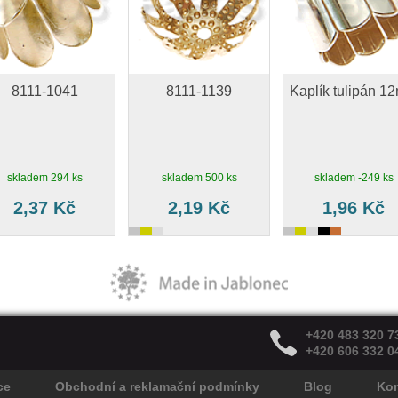
8111-1041
8111-1139
Kaplík tulipán 1
skladem 294 ks
skladem 500 ks
skladem -249 ks
2,37 Kč
2,19 Kč
1,96 Kč
+420 483 320 7
+420 606 332 0
ce
Obchodní a reklamační podmínky
Blog
Kon