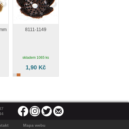
2mm
8111-1149
skladem 1065 ks
1,90 Kč
37
44
takt
Mapa webu