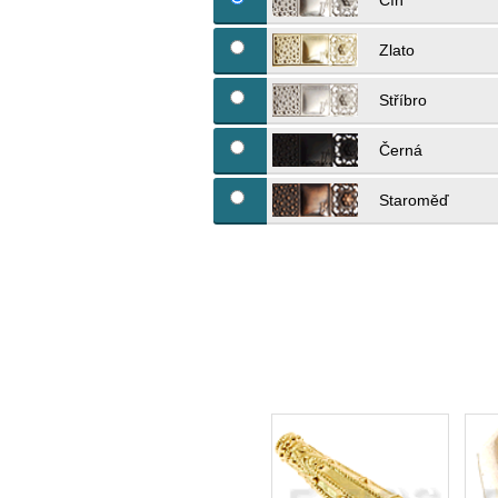
Cín
Zlato
Stříbro
Černá
Staroměď