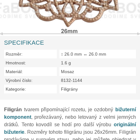
SPECIFIKACE
Rozměr:
↕ 26.0 mm ↔ 26.0 mm
Hmotnost:
1.6 g
Materiál:
Mosaz
Výrobní číslo:
8132-1144
Kategorie:
Filigrány
Filigrán
tvarem připomínající rozetu, je ozdobný
bižuterní
komponent
, prořezávaný, nebo letovaný z velmi jemných
drátků. Tento kovodíl se hodí pro další výrobu
originální
bižuterie
. Rozměry tohoto filigránu jsou 26x26mm. Filigrán
prodáváme v surovém stavu, nebo jej můžete objednat v