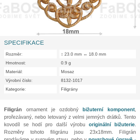
SPECIFIKACE
Rozměr:
↕ 23.0 mm ↔ 18.0 mm
Hmotnost:
0.9 g
Materiál:
Mosaz
Výrobní číslo:
8132-1017
Kategorie:
Filigrány
Filigrán
ornament je ozdobný
bižuterní komponent
,
prořezávaný, nebo letovaný z velmi jemných drátků. Tento
kovodíl se hodí pro další výrobu
originální bižuterie
.
Rozměry tohoto filigránu jsou 23x18mm. Filigrán
prodáváme v surovém stavu, nebo v
povrchové úpravě -