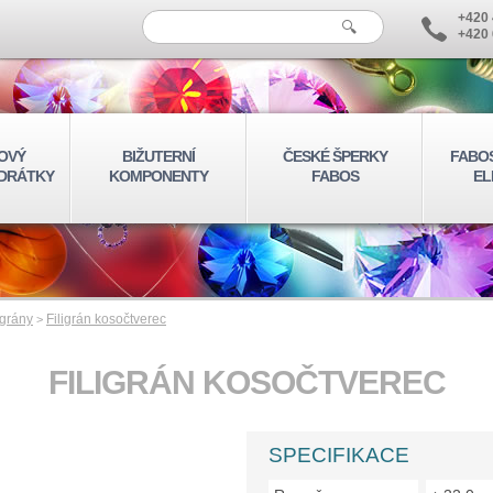
+420 
+420 
OVÝ
BIŽUTERNÍ
ČESKÉ ŠPERKY
FABO
 DRÁTKY
KOMPONENTY
FABOS
EL
igrány
Filigrán kosočtverec
>
FILIGRÁN KOSOČTVEREC
SPECIFIKACE