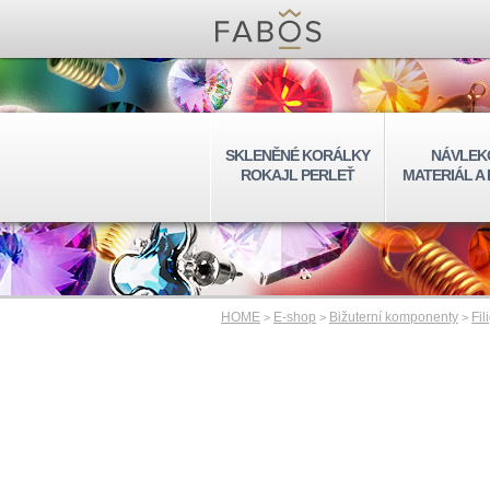
SKLENĚNÉ KORÁLKY
NÁVLEK
ROKAJL PERLEŤ
MATERIÁL A
HOME
E-shop
Bižuterní komponenty
Fil
>
>
>