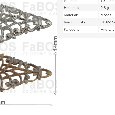
Rozměr:
↕ 32.0 
Hmotnost:
0.8 g
Materiál:
Mosaz
Výrobní číslo:
8132-15
Kategorie:
Filigrány