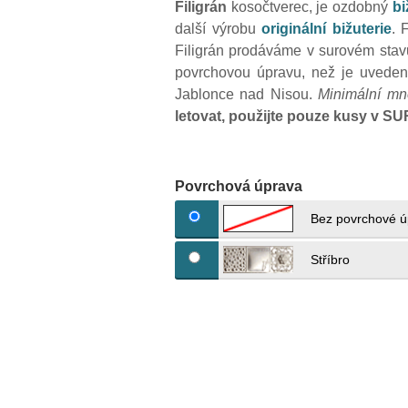
Filigrán
kosočtverec, je ozdobný
bi
další výrobu
originální bižuterie
. 
Filigrán prodáváme v surovém sta
povrchovou úpravu, než je uveden
Jablonce nad Nisou.
Minimální mn
letovat, použijte pouze kusy v 
Povrchová úprava
Bez povrchové ú
Stříbro