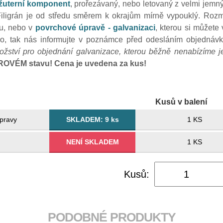
žuterní komponent
, prořezávaný, nebo letovaný z velmi jemný
Filigrán je od středu směrem k okrajům mírně vypouklý. Rozm
vu, nebo v
povrchové úpravě - galvanizaci
, kterou si můžete
o, tak nás informujte v poznámce před odesláním objednáv
ožství pro objednání galvanizace, kterou běžně nenabízíme j
SUROVÉM stavu!
Cena je uvedena za kus!
Kusů v balení
pravy
SKLADEM: 9 ks
1 KS
NENÍ SKLADEM
1 KS
Kusů:
PODOBNÉ PRODUKTY