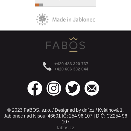
+420 483 320 737
+420 606 332 044
© 2023 FaBOS, s.r.o. / Designed by dnf.cz / Květinová 1,
Jablonec nad Nisou, 46601 IČ: 254 96 107 | DIČ: CZ254 96
107
fabos.cz