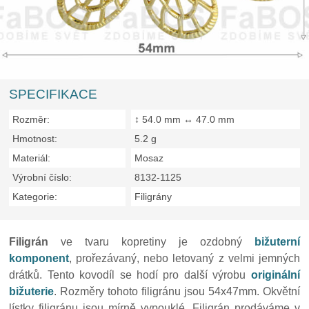
SPECIFIKACE
Rozměr:
↕ 54.0 mm ↔ 47.0 mm
Hmotnost:
5.2 g
Materiál:
Mosaz
Výrobní číslo:
8132-1125
Kategorie:
Filigrány
Filigrán
ve tvaru kopretiny je ozdobný
bižuterní
komponent
, prořezávaný, nebo letovaný z velmi jemných
drátků. Tento kovodíl se hodí pro další výrobu
originální
bižuterie
. Rozměry tohoto filigránu jsou 54x47mm. Okvětní
lístky filigránu jsou mírně vypouklé. Filigrán prodáváme v